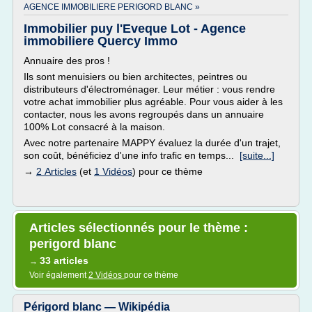
AGENCE IMMOBILIERE PERIGORD BLANC »
Immobilier puy l'Eveque Lot - Agence
immobiliere Quercy Immo
Annuaire des pros !
Ils sont menuisiers ou bien architectes, peintres ou
distributeurs d'électroménager. Leur métier : vous rendre
votre achat immobilier plus agréable. Pour vous aider à les
contacter, nous les avons regroupés dans un annuaire
100% Lot consacré à la maison.
Avec notre partenaire MAPPY évaluez la durée d'un trajet,
son coût, bénéficiez d'une info trafic en temps...
[suite...]
→
2 Articles
(et
1 Vidéos
) pour ce thème
Articles sélectionnés pour le thème :
perigord blanc
33 articles
→
Voir également
2 Vidéos
pour ce thème
Périgord blanc — Wikipédia