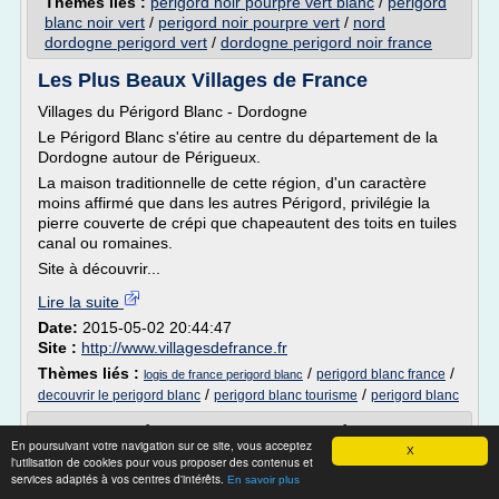
Thèmes liés :
perigord noir pourpre vert blanc
/
perigord
blanc noir vert
/
perigord noir pourpre vert
/
nord
dordogne perigord vert
/
dordogne perigord noir france
Les Plus Beaux Villages de France
Villages du Périgord Blanc - Dordogne
Le Périgord Blanc s'étire au centre du département de la
Dordogne autour de Périgueux.
La maison traditionnelle de cette région, d'un caractère
moins affirmé que dans les autres Périgord, privilégie la
pierre couverte de crépi que chapeautent des toits en tuiles
canal ou romaines.
Site à découvrir...
Lire la suite
Date:
2015-05-02 20:44:47
Site :
http://www.villagesdefrance.fr
Thèmes liés :
/
/
perigord blanc france
logis de france perigord blanc
/
/
decouvrir le perigord blanc
perigord blanc tourisme
perigord blanc
Pays du Périgord noir — Wikipédia
En poursuivant votre navigation sur ce site, vous acceptez
X
l'utilisation de cookies pour vous proposer des contenus et
Pour les articles homonymes, voir Périgord (homonymie)
services adaptés à vos centres d'intérêts.
En savoir plus
.