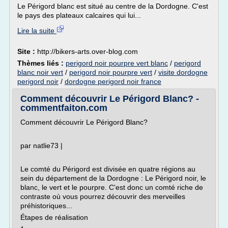
Le Périgord blanc est situé au centre de la Dordogne. C'est
le pays des plateaux calcaires qui lui...
Lire la suite
Site :
http://bikers-arts.over-blog.com
Thèmes liés :
perigord noir pourpre vert blanc
/
perigord
blanc noir vert
/
perigord noir pourpre vert
/
visite dordogne
perigord noir
/
dordogne perigord noir france
Comment découvrir Le Périgord Blanc? -
commentfaiton.com
Comment découvrir Le Périgord Blanc?
par natlie73 |
Le comté du Périgord est divisée en quatre régions au
sein du département de la Dordogne : Le Périgord noir, le
blanc, le vert et le pourpre. C'est donc un comté riche de
contraste où vous pourrez découvrir des merveilles
préhistoriques...
Étapes de réalisation