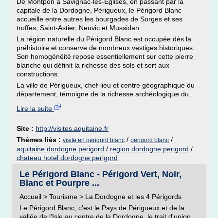
De Montpon à Savignac-les-Eglises, en passant par la
capitale de la Dordogne, Périgueux, le Périgord Blanc
accueille entre autres les bourgades de Sorges et ses
truffes, Saint-Astier, Neuvic et Mussidan.
La région naturelle du Périgord Blanc est occupée dès la
préhistoire et conserve de nombreux vestiges historiques.
Son homogénéité repose essentiellement sur cette pierre
blanche qui définit la richesse des sols et sert aux
constructions.
La ville de Périgueux, chef-lieu et centre géographique du
département, témoigne de la richesse archéologique du...
Lire la suite
Site :
http://visites.aquitaine.fr
Thèmes liés :
/
/
visite en perigord blanc
perigord blanc
aquitaine dordogne perigord
/
region dordogne perigord
/
chateau hotel dordogne perigord
Le Périgord Blanc - Périgord Vert, Noir,
Blanc et Pourpre ...
Accueil > Tourisme > La Dordogne et les 4 Périgords
Le Périgord Blanc, c'est le Pays de Périgueux et de la
vallée de l'Isle au centre de la Dordogne, le trait d'union