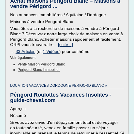
Achat maisons Périgord Blanc – Maisons à
vendre Périgord ...
Nos annonces immobilières / Aquitaine / Dordogne
Maisons à vendre Périgord Blanc
Vous êtes à la recherche de maisons à vendre à Périgord
Blanc ? Découvrez notre large choix de maisons en vente à
Périgord Blanc. Acheter maisons rapidement et facilement,
ORPI vous trouvera le...
[suite...]
→
33 Articles
(et
1 Vidéos
) pour ce thème
Voir également
:
Vente Maison Perigord Blanc
Perigord Blanc Immobilier
LOCATION VACANCES DORDOGNE PERIGORD BLANC »
Périgord Roulottes Vacances Insolites -
guide-cheval.com
Aperçu :
Résumé :
Si vous avez envie d'un dépaysement total et de voyager
en toute sécurité, venez en famille passer un séjour
inoubliable en prenant le temps de retourner à l'essentiel. Si