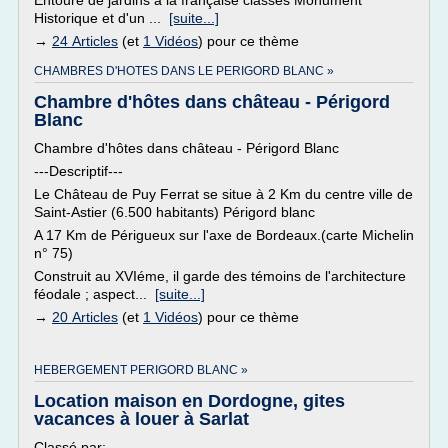
Entouré de jardins à la française classés Monument
Historique et d'un ...
[suite...]
→
24 Articles
(et
1 Vidéos
) pour ce thème
CHAMBRES D'HOTES DANS LE PERIGORD BLANC »
Chambre d'hôtes dans château - Périgord
Blanc
Chambre d'hôtes dans château - Périgord Blanc
---Descriptif---
Le Château de Puy Ferrat se situe à 2 Km du centre ville de
Saint-Astier (6.500 habitants) Périgord blanc
A 17 Km de Périgueux sur l'axe de Bordeaux.(carte Michelin
n° 75)
Construit au XVIéme, il garde des témoins de l'architecture
féodale ; aspect...
[suite...]
→
20 Articles
(et
1 Vidéos
) pour ce thème
HEBERGEMENT PERIGORD BLANC »
Location maison en Dordogne, gites
vacances à louer à Sarlat
Classé par: