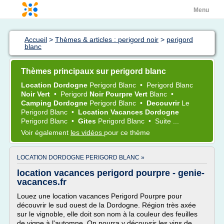
Menu
Accueil
>
Thèmes & articles : perigord noir
>
perigord
blanc
Thèmes principaux sur perigord blanc
Location Dordogne
Perigord Blanc
•
Perigord Blanc
Noir Vert
•
Perigord
Noir Pourpre Vert
Blanc
•
Camping Dordogne
Perigord Blanc
•
Decouvrir
Le
Perigord Blanc
•
Location Vacances Dordogne
Perigord Blanc
•
Gites
Perigord Blanc
•
Suite ...
Voir également
les vidéos
pour ce thème
LOCATION DORDOGNE PERIGORD BLANC »
location vacances perigord pourpre - genie-
vacances.fr
Louez une location vacances Perigord Pourpre pour
découvrir le sud ouest de la Dordogne. Région très axée
sur le vignoble, elle doit son nom à la couleur des feuilles
de vigne à l'automne. On pourra y découvrir les vins de