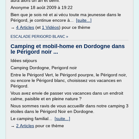
aura alors un an et demi.
Anonyme 18 août 2009 à 19:22
Bien que je sois né et ai vécu toute ma jeunesse dans le
Périgord, je continue encore à...
[suite...]
→
4 Articles
(et
1 Vidéos
) pour ce thème
ESCALADE PERIGORD BLANC »
Camping et mobil-home en Dordogne dans
le Périgord noir ...
Idées séjours
Camping Dordogne, Perigord noir
Entre le Périgord Vert, le Périgord pourpre, le Périgord noir,
ou encore le Périgord blanc, choisissez vos vacances en
Périgord.
Vous avez envie de passer vos vacances dans un endroit
calme, paisible et en pleine nature ?
Nous sommes ravis de vous accueillir dans notre camping 3
étoiles dans le Périgord Noir en Dordogne.
Le camping familial...
[suite...]
→
2 Articles
pour ce thème