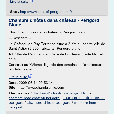
Lire la suite
Site :
http://www.best-of-perigord.tm.fr
Chambre d'hôtes dans château - Périgord
Blanc
Chambre d'hôtes dans château - Périgord Blanc
---Descriptif---
Le Château de Puy Ferrat se situe à 2 Km du centre ville de
Saint-Astier (6.500 habitants) Périgord blanc
A 17 Km de Périgueux sur l'axe de Bordeaux.(carte Michelin
n° 75)
Construit au XVIéme, il garde des témoins de l'architecture
féodale ; aspect...
Lire la suite
Date:
2009-06-14 09:53:14
Site :
http://www.chambramie.com
Thèmes liés :
/
chambres d'hotes dans le perigord blanc
chambre d'hote dans le
chambre hote chateau perigord
/
perigord
chambre d hote perigord
/
/
chambre hote
perigord