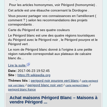
Pour les articles homonymes, voir Périgord (homonymie) .
Cet article est une ébauche concernant la Dordogne .
Vous pouvez partager vos connaissances en l'améliorant (
comment ? ) selon les recommandations des projets
correspondants .
Carte du Périgord et ses quatre couleurs
Le Périgord blanc est une des quatre régions touristiques
du Périgord avec le Périgord noir , le Périgord pourpre et le
Périgord vert .
Le nom de Périgord blanc donné à l'origine à une petite
région naturelle correspondait aux plateaux de calcaire
blanc du...
Lire la suite
Date:
2017-06-23 19:52:45
Site :
https://fr.wikipedia.org
Thèmes liés :
perigord noir pourpre vert blanc
/
carte perigord
/
perigord blanc noir vert
/
/
noir vert blanc
carte perigord blanc
perigord blanc france
Achat maisons Périgord Blanc – Maisons à
vendre Périgord ...