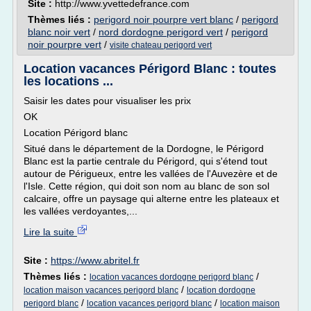
Site :
http://www.yvettedefrance.com
Thèmes liés :
perigord noir pourpre vert blanc
/
perigord
blanc noir vert
/
nord dordogne perigord vert
/
perigord
noir pourpre vert
/
visite chateau perigord vert
Location vacances Périgord Blanc : toutes
les locations ...
Saisir les dates pour visualiser les prix
OK
Location Périgord blanc
Situé dans le département de la Dordogne, le Périgord
Blanc est la partie centrale du Périgord, qui s'étend tout
autour de Périgueux, entre les vallées de l'Auvezère et de
l'Isle. Cette région, qui doit son nom au blanc de son sol
calcaire, offre un paysage qui alterne entre les plateaux et
les vallées verdoyantes,...
Lire la suite
Site :
https://www.abritel.fr
Thèmes liés :
/
location vacances dordogne perigord blanc
/
location maison vacances perigord blanc
location dordogne
/
/
perigord blanc
location vacances perigord blanc
location maison