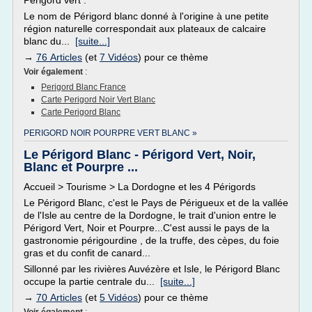
Périgord vert .
Le nom de Périgord blanc donné à l'origine à une petite
région naturelle correspondait aux plateaux de calcaire
blanc du...
[suite...]
→
76 Articles
(et
7 Vidéos
) pour ce thème
Voir également
:
Perigord Blanc France
Carte Perigord Noir Vert Blanc
Carte Perigord Blanc
PERIGORD NOIR POURPRE VERT BLANC »
Le Périgord Blanc - Périgord Vert, Noir,
Blanc et Pourpre ...
Accueil > Tourisme > La Dordogne et les 4 Périgords
Le Périgord Blanc, c'est le Pays de Périgueux et de la vallée
de l'Isle au centre de la Dordogne, le trait d'union entre le
Périgord Vert, Noir et Pourpre...C'est aussi le pays de la
gastronomie périgourdine , de la truffe, des cèpes, du foie
gras et du confit de canard...
Sillonné par les rivières Auvézère et Isle, le Périgord Blanc
occupe la partie centrale du...
[suite...]
→
70 Articles
(et
5 Vidéos
) pour ce thème