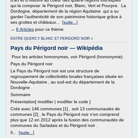
d'art et d'histoire au coeur des quatre régions touritiques
qui la compose: le Périgord noir, Blanc, Vert et Pourpre. La
Dordogne, département de la région Aquitaine qui a su
garder l'authenticité de son patrimoine historique grâce à
ses grottes et châteaux...
[suite...]
→
8 Articles
pour ce thème
ENTRE QUERCY BLANC ET PERIGORD NOIR »
Pays du Périgord noir — Wikipédia
Pour les articles homonymes, voir Périgord (homonymie) .
Pays du Périgord noir
Le Pays du Périgord noir est une structure de
regroupement de collectivités locales françaises située en
Nouvelle-Aquitaine , au sud-est du département de la
Dordogne .
Sommaire
Présentation[ modifier | modifier le code ]
Créé avec 146 communes [1] , soit 13 communautés de
communes [2] , le Pays du Périgord noir n'en comprend
plus que 12 en 2012 après la fusion des communautés de
communes du Sarladais et du Périgord noir .
Il...
[suite...]