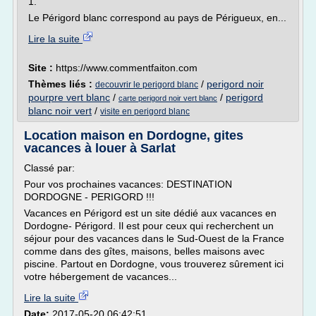
1.
Le Périgord blanc correspond au pays de Périgueux, en...
Lire la suite
Site :
https://www.commentfaiton.com
Thèmes liés :
/
perigord noir
decouvrir le perigord blanc
pourpre vert blanc
/
/
perigord
carte perigord noir vert blanc
blanc noir vert
/
visite en perigord blanc
Location maison en Dordogne, gites
vacances à louer à Sarlat
Classé par:
Pour vos prochaines vacances: DESTINATION
DORDOGNE - PERIGORD !!!
Vacances en Périgord est un site dédié aux vacances en
Dordogne- Périgord. Il est pour ceux qui recherchent un
séjour pour des vacances dans le Sud-Ouest de la France
comme dans des gîtes, maisons, belles maisons avec
piscine. Partout en Dordogne, vous trouverez sûrement ici
votre hébergement de vacances...
Lire la suite
Date:
2017-05-20 06:42:51