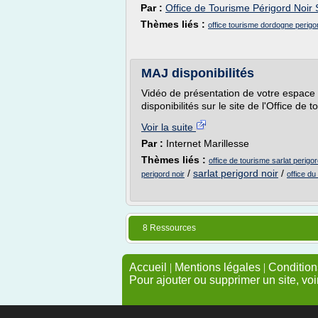
Par :
Office de Tourisme Périgord Noi
Thèmes liés :
office tourisme dordogne perigor
MAJ disponibilités
Vidéo de présentation de votre espace u
disponibilités sur le site de l'Office de 
Voir la suite
Par :
Internet Marillesse
Thèmes liés :
office de tourisme sarlat perigor
/
sarlat perigord noir
/
perigord noir
office du
8 Ressources
Accueil
|
Mentions légales
|
Conditions
Pour ajouter ou supprimer un site, voi