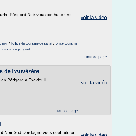
Sarlat Périgord Noir vous souhaite une
voir la vidéo
/
/
d noir
l'office du tourisme de sarlat
office tourisme
 tourisme du perigord
Haut de page
s de l'Auvézère
 en Périgord à Excideuil
voir la vidéo
Haut de page
l
ord Noir Sud Dordogne vous souhaite un
voir la vidéo