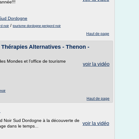
année!!!
r Sud Dordogne
/
d noir
tourisme dordogne perigord noir
Haut de page
 Thérapies Alternatives - Thenon -
 des Mondes et l'office de tourisme
voir la vidéo
noir
Haut de page
4
ord Noir Sud Dordogne à la découverte de
voir la vidéo
ge dans le temps...