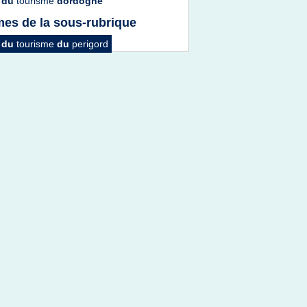
e
du
tourisme
dordogne
es de la sous-rubrique
e
du
tourisme
du
perigord