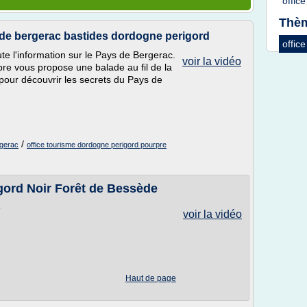
offic
Thèm
s de bergerac bastides dordogne perigord
offic
te l'information sur le Pays de Bergerac.
voir la vidéo
re vous propose une balade au fil de la
pour découvrir les secrets du Pays de
/
rgerac
office tourisme dordogne perigord pourpre
gord Noir Forêt de Bessède
e
voir la vidéo
Haut de page