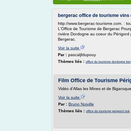
bergerac office de tourisme vin
http://www.bergerac-tourisme.com. : tou
L'Office de Tourisme de Bergerac Pourp
rivière Dordogne au coeur du Périgord 
Bergerac.
Voir la suite
Par :
pascaljfdupouy
Thèmes liés :
office du tourisme dordogne be
Film Office de Tourisme Péri
Vidéo d'Allas les Mines et de Bigaroqu
Voir la suite
Par :
Bruno Noiville
Thèmes liés :
office du tourisme perigord noir