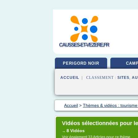
CAUSSES-ET-VEZERE.FR
PERIGORD NOIR
CAMP
ACCUEIL
| CLASSEMENT :
SITES
,
AU
Accueil
>
Thèmes & vidéos : tourisme 
Vidéos sélectionnées pour le
8 Vidéos
→
Voir également
33 Articles
pour ce thème