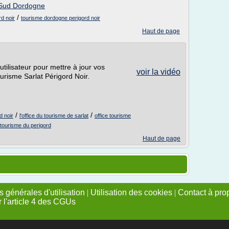
r Sud Dordogne
/
d noir
tourisme dordogne perigord noir
Haut de page
tilisateur pour mettre à jour vos
voir la vidéo
tourisme Sarlat Périgord Noir.
/
/
d noir
l'office du tourisme de sarlat
office tourisme
 tourisme du perigord
Haut de page
 générales d'utilisation
|
Utilisation des cookies
|
Contact à pro
r l'article 4 des CGUs