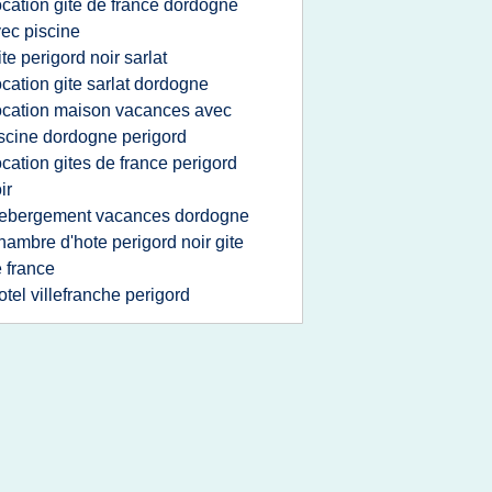
ocation gite de france dordogne
ec piscine
ite perigord noir sarlat
ocation gite sarlat dordogne
ocation maison vacances avec
scine dordogne perigord
ocation gites de france perigord
ir
ebergement vacances dordogne
hambre d'hote perigord noir gite
 france
otel villefranche perigord