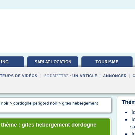
ING
SARLAT LOCATION
TOURISME
TEURS DE VIDÉOS
| SOUMETTRE :
UN ARTICLE
|
ANNONCER
|
Thèm
 noir
>
dordogne perigord noir
>
gites hebergement
l
l
le thème : gites hebergement dordogne
sa
l