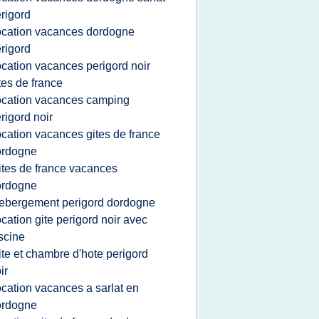
rigord
ocation vacances dordogne
rigord
ocation vacances perigord noir
tes de france
ocation vacances camping
rigord noir
ocation vacances gites de france
ordogne
ites de france vacances
ordogne
ebergement perigord dordogne
ocation gite perigord noir avec
scine
ite et chambre d'hote perigord
ir
ocation vacances a sarlat en
ordogne