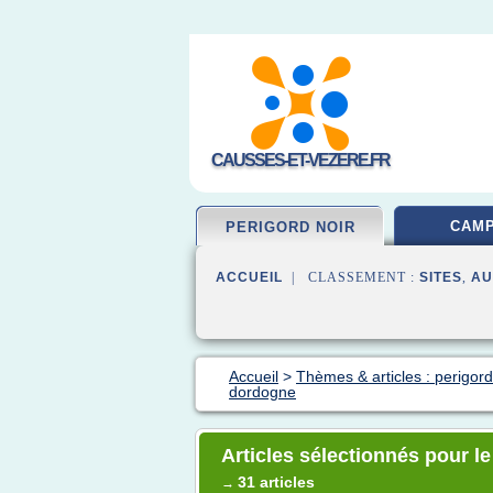
CAUSSES-ET-VEZERE.FR
CAMP
PERIGORD NOIR
ACCUEIL
| CLASSEMENT :
SITES
,
AU
Accueil
>
Thèmes & articles : perigord
dordogne
Articles sélectionnés pour 
31 articles
→