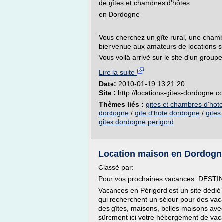
de gîtes et chambres d'hôtes
en Dordogne
Vous cherchez un gîte rural, une cham
bienvenue aux amateurs de locations sa
Vous voilà arrivé sur le site d'un groupe
Lire la suite
Date:
2010-01-19 13:21:20
Site :
http://locations-gites-dordogne.
Thèmes liés :
gites et chambres d'ho
dordogne
/
gite d'hote dordogne
/
gites
gites dordogne perigord
Location maison en Dordogne,
Classé par:
Pour vos prochaines vacances: DES
Vacances en Périgord est un site dédié
qui recherchent un séjour pour des v
des gîtes, maisons, belles maisons ave
sûrement ici votre hébergement de vac