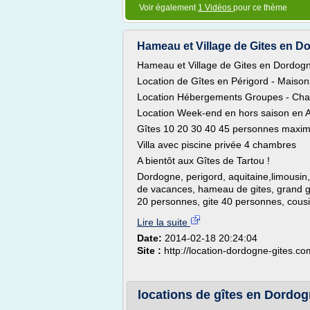
Voir également
1 Vidéos
pour ce thème
Hameau et Village de Gites en Do
Hameau et Village de Gites en Dordog
Location de Gîtes en Périgord - Maiso
Location Hébergements Groupes - Cha
Location Week-end en hors saison en A
Gîtes 10 20 30 40 45 personnes maxi
Villa avec piscine privée 4 chambres
A bientôt aux Gîtes de Tartou !
Dordogne, perigord, aquitaine,limousin
de vacances, hameau de gites, grand gi
20 personnes, gite 40 personnes, cous
Lire la suite
Date:
2014-02-18 20:24:04
Site :
http://location-dordogne-gites.co
locations de gîtes en Dordog