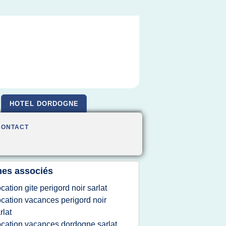
HOTEL DORDOGNE
CONTACT
es associés
ocation gite perigord noir sarlat
ocation vacances perigord noir
rlat
ocation vacances dordogne sarlat