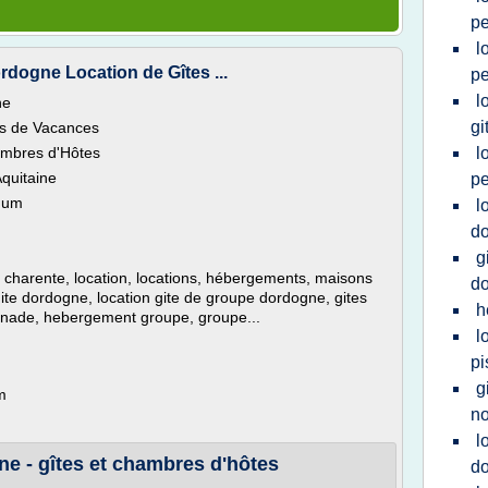
pe
l
rdogne Location de Gîtes ...
pe
l
ne
gi
ns de Vacances
mbres d'Hôtes
l
quitaine
pe
mum
l
d
g
, charente, location, locations, hébergements, maisons
d
te dordogne, location gite de groupe dordogne, gites
h
inade, hebergement groupe, groupe...
l
pi
g
m
no
l
ne - gîtes et chambres d'hôtes
d