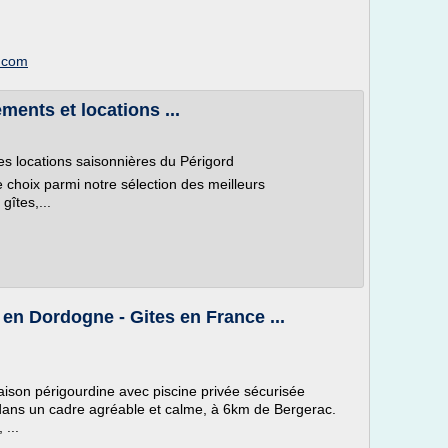
d.com
ents et locations ...
es locations saisonnières du Périgord
e choix parmi notre sélection des meilleurs
îtes,...
en Dordogne - Gites en France ...
ison périgourdine avec piscine privée sécurisée
e dans un cadre agréable et calme, à 6km de Bergerac.
...