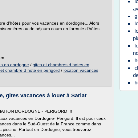
l
av
g
bre d'hôtes pour vos vacances en dordogne... Alors
l
isonnières ou de séjours cours en formule d'hôtes.
l
...
pi
l
no
com
h
tes en dordogne
/
gites et chambres d hotes en
c
 et chambre d hote en perigord
/
location vacances
de
h
 gites vacances à louer à Sarlat
TINATION DORDOGNE - PERIGORD !!!
 aux vacances en Dordogne- Périgord. Il est pour ceux
acances dans le Sud-Ouest de la France comme dans
c piscine. Partout en Dordogne, vous trouverez
ances...