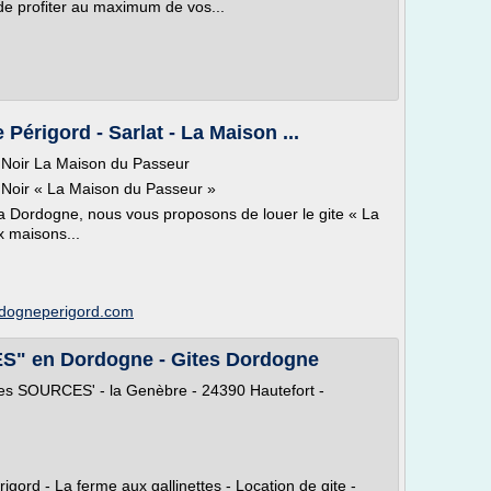
de profiter au maximum de vos...
Périgord - Sarlat - La Maison ...
 Noir La Maison du Passeur
 Noir « La Maison du Passeur »
la Dordogne, nous vous proposons de louer le gite « La
x maisons...
rdogneperigord.com
ES" en Dordogne - Gites Dordogne
es SOURCES' - la Genèbre - 24390 Hautefort -
igord - La ferme aux gallinettes - Location de gite -