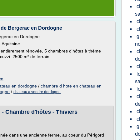
c
sa
c
 de Bergerac en Dordogne
c
g
ergerac en Dordogne
 Aquitaine
no
le entièrement rénovée, 5 chambres d'hôtes à thème
c
uzzi. 2500 m² de terrain,...
d
c
l
om
sa
ateau en dordogne
/
chambre d hote en chateau en
l
dogne
/
chateau a vendre dordogne
c
de
 Chambre d'hôtes - Thiviers
c
c
g
d
année dans une ancienne ferme, au coeur du Périgord