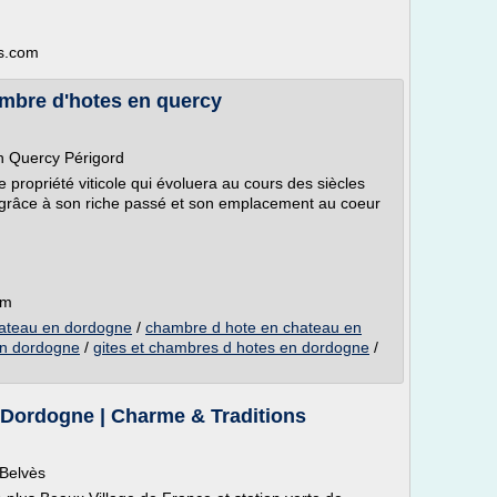
s.com
bre d'hotes en quercy
en Quercy Périgord
propriété viticole qui évoluera au cours des siècles
ui, grâce à son riche passé et son emplacement au coeur
om
ateau en dordogne
/
chambre d hote en chateau en
en dordogne
/
gites et chambres d hotes en dordogne
/
 Dordogne | Charme & Traditions
 Belvès