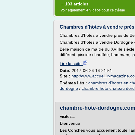
103 articles
→
Voir également
4 Vidéos
pour ce thème
Chambres d’hôtes à vendre près
Chambres d'hôtes à vendre près de B
Chambres d'hôtes à vendre Dordogne -
Belle maison de maître du XVIIIe sièc
différent, piscine chauffée, hammam, jac
Lire la suite
Date:
2017-06-24 14:21:51
Site :
http://www.accueillir-magazine.c
Thèmes liés :
chambres d'hotes en ch
dordogne
/
chambre hote chateau dor
chambre-hote-dordogne.com -
visitez...
Bienvenue
Les Conches vous accueillent toute l'