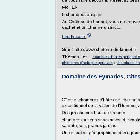
de vous faire découvrir. Réservez dès 
FR | EN
5 chambres uniques
Au Château de Lannet, vous ne trouve
cachet et un charme distinct...
Lire la suite
Site :
http://www.chateau-de-lannet.fr
Thèmes liés :
chambres d'hotes perigord 
/
chambres d'hote perigord vert
chambre d hot
Domaine des Eymaries, Gîtes
Gîtes et chambres d'hôtes de charme a
exceptionnel de la vallée de l'Homme, 
Des prestations haut de gamme
chambres suitées spacieuses et climatis
satellite, wifi, grands jardins...
Une situation géographique idéale pour 