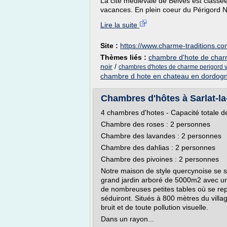
La cité médiévale de Belvès est classée
vacances. En plein coeur du Périgord No
Lire la suite
Site :
https://www.charme-traditions.c
Thèmes liés :
chambre d'hote de charm
noir
/
chambres d'hotes de charme perigord v
chambre d hote en chateau en dordog
Chambres d'hôtes à Sarlat-l
4 chambres d'hotes - Capacité totale d
Chambre des roses : 2 personnes
Chambre des lavandes : 2 personnes
Chambre des dahlias : 2 personnes
Chambre des pivoines : 2 personnes
Notre maison de style quercynoise se si
grand jardin arboré de 5000m2 avec u
de nombreuses petites tables où se re
séduiront. Situés à 800 mètres du vill
bruit et de toute pollution visuelle.
Dans un rayon...