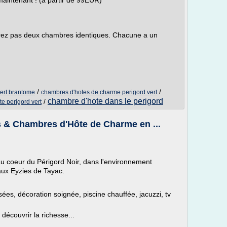
maintenant ! (à partir de 99EUR)
rez pas deux chambres identiques. Chacune a un
/
/
vert brantome
chambres d'hotes de charme perigord vert
chambre d'hote dans le perigord
/
e perigord vert
 & Chambres d'Hôte de Charme en ...
u coeur du Périgord Noir, dans l'environnement
aux Eyzies de Tayac.
ées, décoration soignée, piscine chauffée, jacuzzi, tv
découvrir la richesse...