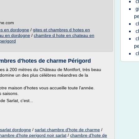
c
g
pe
gne.com
c
tes en dordogne
/
gites et chambres d hotes en
c
au en dordogne
/
chambre d hote en chateau en
c
perigord
pe
c
ambres d'hotes de charme Périgord
es à 200 mètres du Château de Montfort, très beau
ui domine un des plus célèbres méandres de la
otre maison d'hotes vous accueille toute l'année.
s saisons.
e Sarlat, c'est...
sarlat dordogne
/
sarlat chambre d'hote de charme
/
hambre d'hote perigord noir sarlat
/
chambre d'hote de