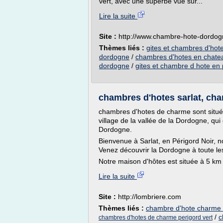
vert, avec une superbe vue sur...
Lire la suite
Site :
http://www.chambre-hote-dordo
Thèmes liés :
gites et chambres d'ho
dordogne
/
chambres d'hotes en chate
dordogne
/
gites et chambre d hote en 
chambres d'hotes sarlat, ch
chambres d'hotes de charme sont situé
village de la vallée de la Dordogne, q
Dordogne.
Bienvenue à Sarlat, en Périgord Noir, n
Venez découvrir la Dordogne à toute le
Notre maison d'hôtes est située à 5 km d
Lire la suite
Site :
http://lombriere.com
Thèmes liés :
chambre d'hote charme 
/
c
chambres d'hotes de charme perigord vert