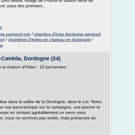
 plus Beaux Village de France et station verte de
ir, pays des premiers...
om
e perigord noir
/
chambre d'hote dordogne perigord
/
chambres d'hotes en chateau en dordogne
/
ert
ne
a-Canéda, Dordogne (24)
e la maison d'hôtes : 10 personnes :
tue dans la vallée de la Dordogne, dans le Lot. Notre
ne vue panoramique sur la campagne, une piscine et
poser en sirotant agréablement un verre vous
age, nous ne sommes pas isolés, mais préservés du