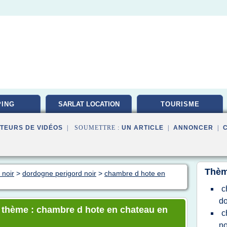
ING
SARLAT LOCATION
TOURISME
TEURS DE VIDÉOS
| SOUMETTRE :
UN ARTICLE
|
ANNONCER
|
Thèm
 noir
>
dordogne perigord noir
>
chambre d hote en
c
d
e thème : chambre d hote en chateau en
c
no