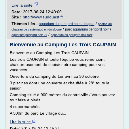
Lire la suite
Date:
2017-06-24 12:40:00
Site :
http://www.sudouest.fr
Thèmes liés :
/
aquarium du perigord noir le bugue
photos du
/
/
parc aquarium perigord noir
chateau de castelnaud en dordogne
/
aquarium perigord noir 24
aquarium du perigord noir tarif
Bienvenue au Camping Les Trois CAUPAIN
Bienvenue au Camping Les Trois CAUPAIN
Les trois CAUPAIN et toute l'équipe vous remercient
chaleureusement de choisir notre camping pour vos
vacances.
Ouverture du camping du 1er avril au 30 octobre
3 piscines dont une couverte et chauffée à 28° toute la
saison
Camping situé à 900 mètres du centre-ville / Vous pouvez
tout faire à pieds !
4 supermarchés
A 500m du parc Le village du...
Lire la suite
Date:
2017-06-24 13:45:34