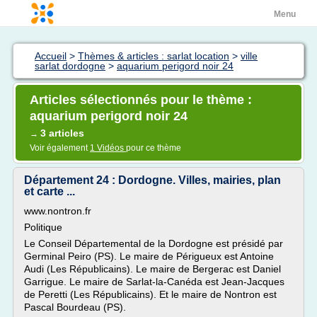
Menu
Accueil
>
Thèmes & articles : sarlat location
>
ville
sarlat dordogne
>
aquarium perigord noir 24
Articles sélectionnés pour le thème :
aquarium perigord noir 24
3 articles
→
Voir également
1 Vidéos
pour ce thème
Département 24 : Dordogne. Villes, mairies, plan
et carte ...
www.nontron.fr
Politique
Le Conseil Départemental de la Dordogne est présidé par
Germinal Peiro (PS). Le maire de Périgueux est Antoine
Audi (Les Républicains). Le maire de Bergerac est Daniel
Garrigue. Le maire de Sarlat-la-Canéda est Jean-Jacques
de Peretti (Les Républicains). Et le maire de Nontron est
Pascal Bourdeau (PS).